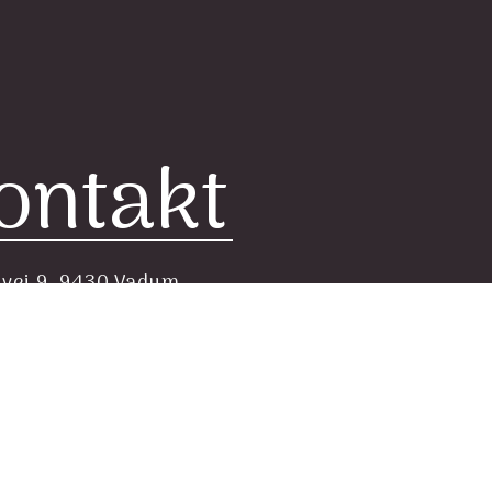
ontakt
ivej 9, 9430 Vadum
velværezonen.dk
 nr 40331453
r: 37724769
lg med på Facebook
gratis parkering lige uden for døren.
ie 12 holder ca 200 mtr fra klinikken.