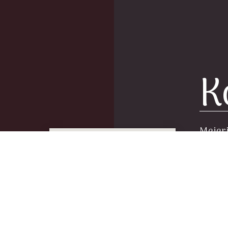
K
Mejer
info@
Tlf
CVR n
Fø
Der er 
Bus lin