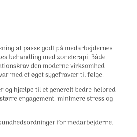
mening at passe godt på medarbejdernes
ydes behandling med zoneterapi. Både
tationskrav den moderne virksomhed
r med et øget sygefravær til følge.
r og hjælpe til et generelt bedre helbred
, større engagement, minimere stress og
a. sundhedsordninger for medarbejderne,