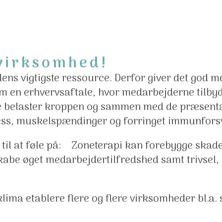
n virksomhed!
ens vigtigste ressource. Derfor giver det god 
nem en erhvervsaftale, hvor medarbejderne tilb
jde belaster kroppen og sammen med de præsen
ress, muskelspændinger og forringet immunforsva
 til at føle på: Zoneterapi kan forebygge skade
 skabe øget medarbejdertilfredshed samt trivsel
klima etablere flere og flere virksomheder bl.